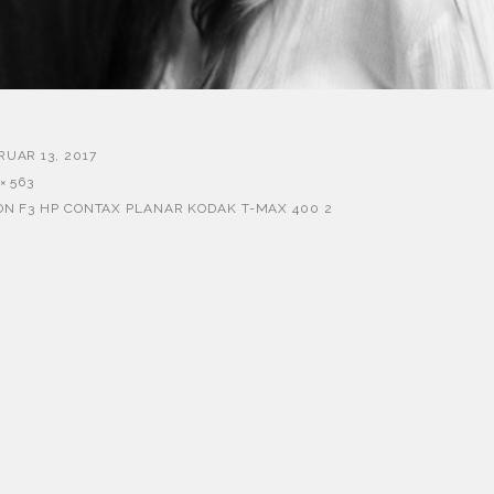
RUAR 13, 2017
× 563
ON F3 HP CONTAX PLANAR KODAK T-MAX 400 2