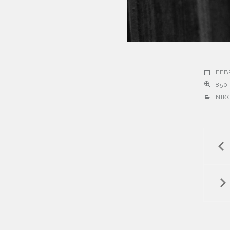
FEB
850 
NIK