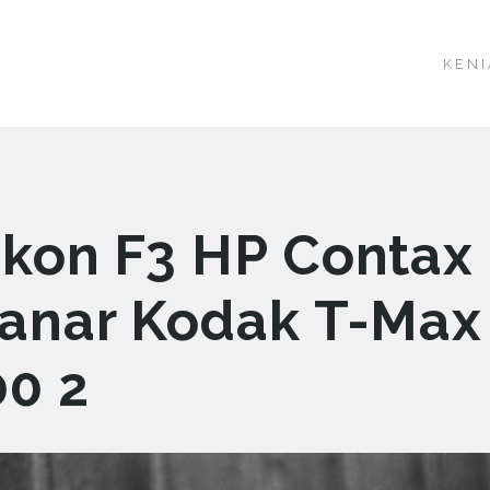
KENI
ikon F3 HP Contax
lanar Kodak T-Max
00 2