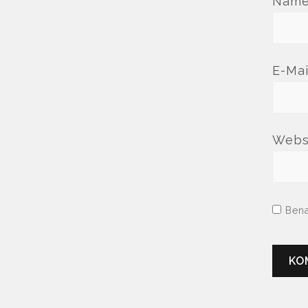
Nam
E-Ma
Webs
Bena